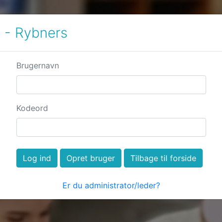
- Rybners
Brugernavn
Kodeord
Log ind
Opret bruger
Tilbage til forside
Er du administrator/leder?